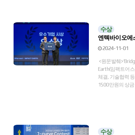
수상
엔텍바이오에스 
2024-11-01
<원문발췌>‘Brid
Earth(임팩트어
체결, 기술협력 등
1500만원의 상금
수상