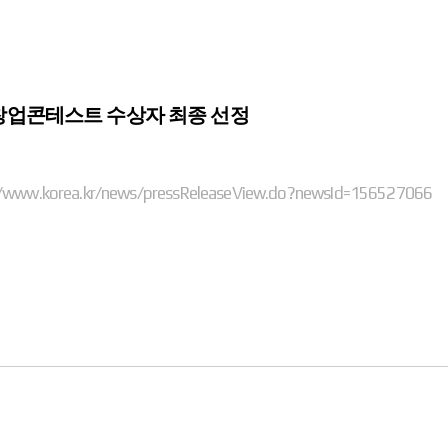
 창업콘테스트 수상자 최종 선정
www.korea.kr/news/pressReleaseView.do?newsId=156527066