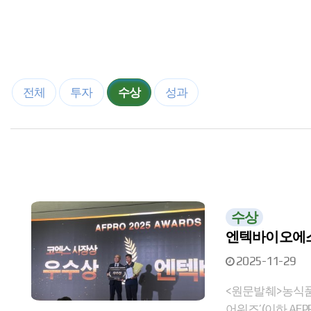
전체
투자
수상
성과
수상
엔텍바이오에스 
2025-11-29
<원문발췌>농식품
어워즈’(이하 AFPRO