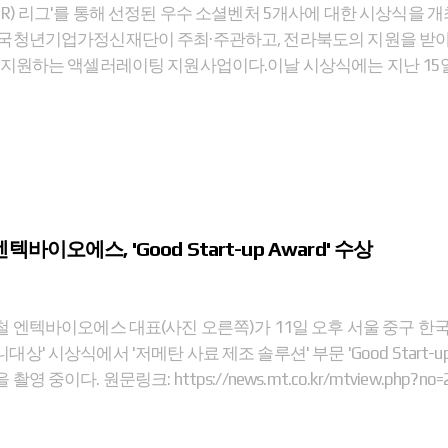
IR) 리그'를 통해 선정된 우수 소셜벤처 5개사에 대한 시상식을
국청년기업가정신재단이 주최·주관하고, 전라북도의 지원을 받아
 지원하는 액셀러레이팅 지원사업이다.이날 시상식에는 지난 15일 '
텍바이오에스, 'Good Start-up Award' 수상
 엔텍바이오에스 대표(사진 오른쪽)가 11일 오후 서울 중구 한국
상' 시상식에서 '저메탄 사료 제조 솔루션' 부문 'Good Start-
중이다. 원문링크: https://news.mt.co.kr/mtview.php?no=