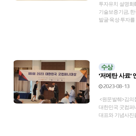
투자유치 설명회(
기술보증기금, 한
발굴·육성·투자를
수상
'저메탄 사료' 엔
2023-08-13
<원문발췌>김의철
대한민국 굿컴퍼니대
대표와 기념사진을 촬영 