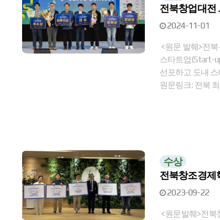
전북창업대전 J-C
2024-11-01
<원문 발췌>전북
스타트업(Start
선포하고 도내 스
원문링크: 전북 최
수상
전북창조경제혁
2023-09-22
<원문발췌>전북창