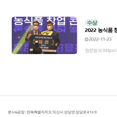
수상
2022 농식품
2022-11-23
원문링크: https://
본사&공장 : 전북특별자치도 익산시 성당면 성당로 413-9