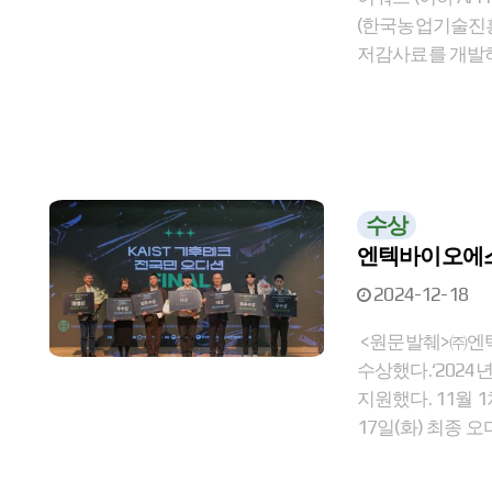
(한국농업기술진흥
저감사료를 개발하
수상
엔텍바이오에스 
2024-12-18
<원문발췌>㈜엔텍
수상했다.‘2024
지원했다. 11월 
17일(화) 최종 